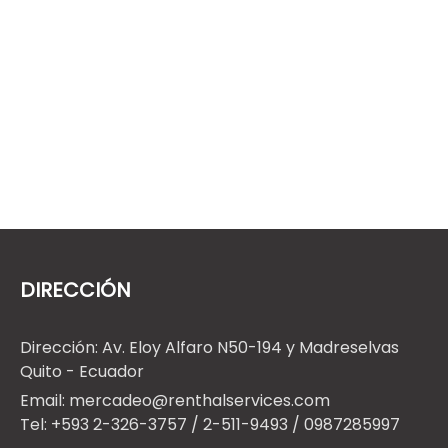
A
continuación va a encontrar información detallada del equipo en venta:
LEER MÁS
DIRECCIÓN
Dirección: Av. Eloy Alfaro N50-194 y Madreselvas
Quito - Ecuador
Email: mercadeo@renthalservices.com
Tel: +593 2-326-3757 / 2-511-9493 / 0987285997