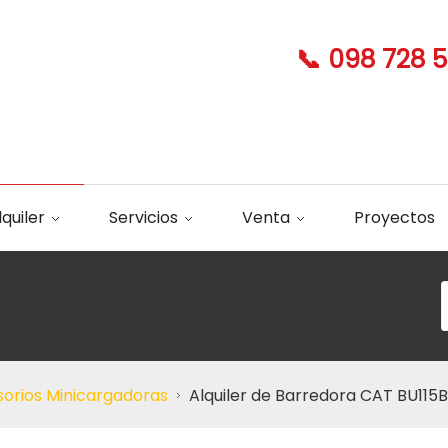
📞 098 728 
lquiler
Servicios
Venta
Proyectos
orios Minicargadoras
Alquiler de Barredora CAT BU115B