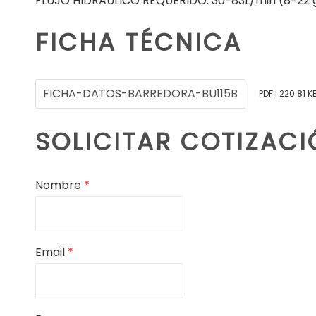
FLUJO HIDRAÚLICO REQUERIDO: 30-83L/min (8-22
FICHA TÉCNICA
FICHA-DATOS-BARREDORA-BU115B
PDF | 220.81 K
SOLICITAR COTIZAC
Nombre
*
Email
*