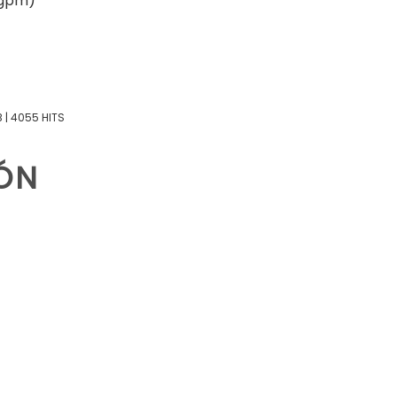
 gpm)
B | 4055 HITS
IÓN