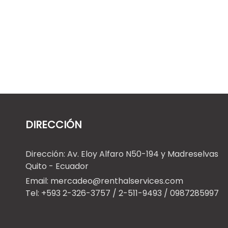
Ecuatoriana de Servicios Rescons
S.A. con la que realizamos
proyectos eléctricos…
LEER MÁS
DIRECCIÓN
Dirección: Av. Eloy Alfaro N50-194 y Madreselvas
Quito - Ecuador
Email: mercadeo@renthalservices.com
Tel: +593 2-326-3757 / 2-511-9493 / 0987285997