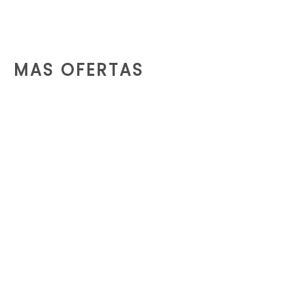
MAS OFERTAS
ALQUILER TORRES DE ILUMINACIÓN ALLMAND
LEER MÁS