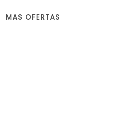
MAS OFERTAS
ALQUILER EXCAVADORA DE ORUGA HYUNDAI R35 (3.5 TN)
La mini Excavadora compacta Hyundai R35Z-9 cuenta con la innovadora tecnología de sistema hidráulico…
LEER MÁS
ALQUILER GENERADOR ELÉCTRICO CUMMINS C200 208KW/260KVA