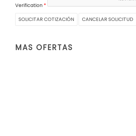
Verification
*
SOLICITAR COTIZACIÓN
CANCELAR SOLICITUD
MAS OFERTAS
DEMOLICIÓN
Renthal Services ofrece servicios de
demolición de todo tipo de
estructuras independientemente de
su…
LEER MÁS