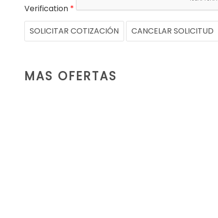
Verification
*
SOLICITAR COTIZACIÓN
CANCELAR SOLICITUD
MAS OFERTAS
ALQUILER
GENERADOR
ELÉCTRICO
PERKINS MODASA
MP225
225KW/282KVA
LEER MÁS