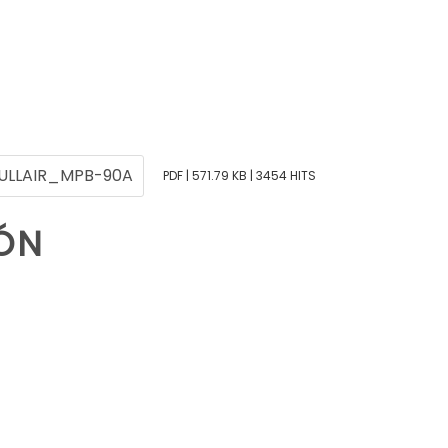
ULLAIR_MPB-90A
PDF | 571.79 KB | 3454 HITS
IÓN