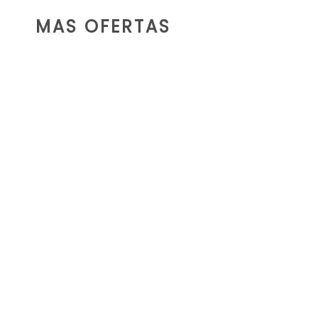
MAS OFERTAS
ALQUILER DE
BARREDORA CAT
BU115B
LEER MÁS
ALQUILER DE
CORTADORA DE
PISO FS 400