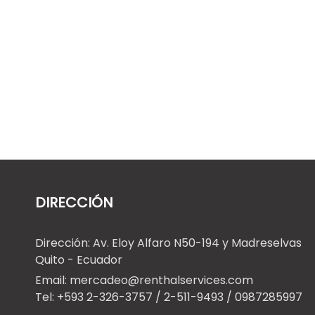
Disponemos de prácticas y
versátiles cortadoras de piso con
motor de gasolina marca
Husqvarna modelo FS…
LEER MÁS
DIRECCIÓN
Dirección: Av. Eloy Alfaro N50-194 y Madreselvas
Quito - Ecuador
Email: mercadeo@renthalservices.com
Tel: +593 2-326-3757 / 2-511-9493 / 0987285997