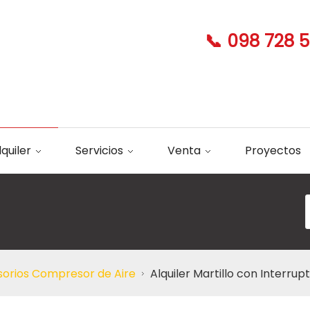
📞 098 728 
lquiler
Servicios
Venta
Proyectos
orios Compresor de Aire
Alquiler Martillo con Inter