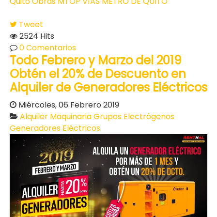
Quito
Obras
MTOP
VÍAS
METRO DE QUITO
Tweet
2524 Hits
0 Comentarios
Todo Febrero y Marzo del 2019
Obtén el 20% de Descuento en
Alquiler de Generadores Eléctricos
Miércoles, 06 Febrero 2019
Alquiler Maquinaria
Grupos Electrógenos
Generadores Eléctricos