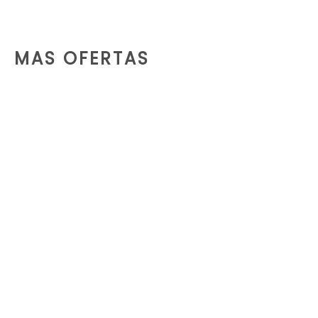
MAS OFERTAS
SERVICIO DE SANDBLASTING Y PINTURA
En Renthalservice brindamos el servicio de Sandblasting y pintura de obras a nivel nacional.
LEER MÁS
DEMOLICIÓN