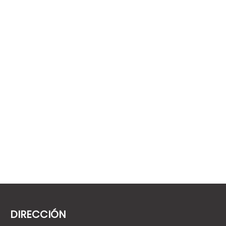
PROYECTOS ELÉCTRICOS
GREENER es una marca de Ecuatoriana de Servicios Rescons S.A. con la que realizamos proyectos eléctricos…
LEER MÁS
DIRECCIÓN