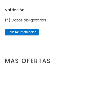
Validación
(*) Datos obligatorios
Solicitar Información
MAS OFERTAS
SERVICIO DE EXCAVACIÓN Y MOVIMIENTO DE TIERRA
Ofrecemos un servicio completo para el movimiento de tierras, incluyendo maquinaria, volquetas y personal…
LEER MÁS